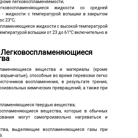
кроме легковоспламеняемости;
гковоспламеняющиеся жидкости со средней
 - жидкости с температурой вспышки в закрытом
юс 23°С;
оспламеняющиеся жидкости с высокой температурой
емпературой вспышки от 23 до 61°С включительно в
 – Легковоспламеняющиеся
тва
ламеняющиеся вещества и материалы (кроме
взрывчатые), способные во время перевозки легко
источников воспламенения, в результате трения,
роизвольных химических превращений, а также при
оспламеняющиеся твердью вещества;
воспламеняющиеся вещества, которые в обычных
рования могут самопроизвольно нагреваться и
ства, выделяющие воспламеняющиеся газы при
й.