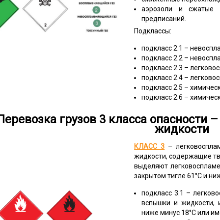
аэрозоли и сжатые 
предписаний.
Подклассы:
подкласс 2.1 – невосп
подкласс 2.2 – невосп
подкласс 2.3 – легков
подкласс 2.4 – легков
подкласс 2.5 – химичес
подкласс 2.6 – химичес
Перевозка грузов 3 класса опасности
жидкости
КЛАСС 3
– легковосплам
жидкости, содержащие тв
выделяют легковоспламе
закрытом тигле 61°С и ни
подкласс 3.1 – легков
вспышки и жидкости, 
ниже минус 18°С или и