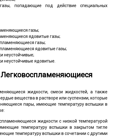
газы, попадающие под действие специальных
ламеняющиеся газы;
ламеняющиеся ядовитые газы;
оспламеняющиеся газы;
оспламеняющиеся ядовитые газы;
ки неустойчивые;
ки неустойчивые ядовитые.
 – Легковоспламеняющиеся
еняющиеся жидкости, смеси жидкостей, а также
ердые вещества в растворе или суспензии, которые
няющиеся пары, имеющие температуру вспышки в
же:
оспламеняющиеся жидкости с низкой температурой
имеющие температуру вспышки в закрытом тигле
меющие температуру вспышки в сочетании с другими