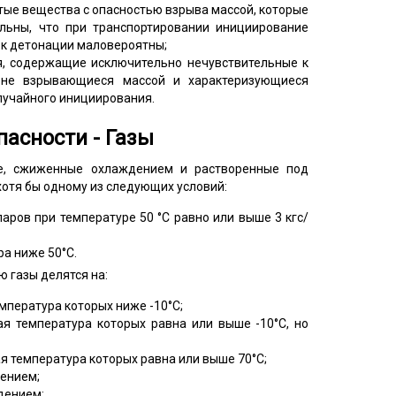
атые вещества с опасностью взрыва массой, которые
ельны, что при транспортировании инициирование
я к детонации маловероятны;
я, содержащие исключительно нечувствительные к
 не взрывающиеся массой и характеризующиеся
лучайного инициирования.
пасности - Газы
, сжиженные охлаждением и растворенные под
отя бы одному из следующих условий:
аров при температуре 50 °С равно или выше 3 кгс/
ра ниже 50°С.
 газы делятся на:
мпература которых ниже -10°С;
я температура которых равна или выше -10°С, но
я температура которых равна или выше 70°С;
ением;
дением;