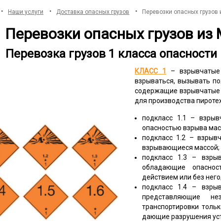
Наши услуги
Доставка опасных грузов
Перевозки опасных грузов 
Перевозки опасных грузов из
Перевозка грузов 1 класса опасност
КЛАСС 1
– взрывчатые 
взрываться, вызывать по
содержащие взрывчатые 
для производства пироте
подкласс 1.1 – взрыв
опасностью взрыва масс
подкласс 1.2 – взрыв
взрывающиеся массой;
подкласс 1.3 – взры
обладающие опаснос
действием или без него
подкласс 1.4 – взры
представляющие не
транспортировки тольк
дающие разрушения уст