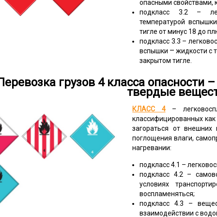
опасными свойствами, 
подкласс 3.2 – ле
температурой вспышки
тигле от минус 18 до пл
подкласс 3.3 – легков
–
вспышки
жидкости с т
закрытом тигле.
Перевозка грузов 4 класса опасности
твердые вещес
КЛАСС 4
– легковосп
классифицированных как 
загораться от внешних 
поглощения влаги, самоп
нагревании:
подкласс 4.1 – легков
подкласс 4.2 – само
условиях транспорти
воспламеняться;
подкласс 4.3 – веще
взаимодействии с водо