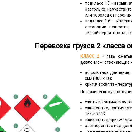
подкласс 1.5 – взрывч
настолько нечувствит
или переход от горени
подкласс 1.6 – издели
детонации вещества,
низкой вероятностью с
Перевозка грузов 2 класса о
КЛАСС 2
– газы сжатые
давлением, отвечающие х
абсолютное давление п
см2 (300 кПа);
критическая температу
По физическому состоянию
сжатые, критическая те
сжиженные, критическа
ниже 70°С;
сжиженные, критическа
растворенные под давл
сжиженные переохлаж