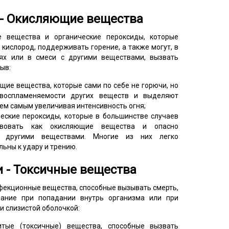
и - Окисляющие вещества
вещества и органические пероксиды, которые
кислород, поддерживать горение, а также могут, в
ях или в смеси с другими веществами, вызвать
ыв:
ющие вещества, которые сами по себе не горючи, но
 воспламеняемости других веществ и выделяют
тем самым увеличивая интенсивность огня;
ческие пероксиды, которые в большинстве случаев
твовать как окисляющие вещества и опасно
с другими веществами. Многие из них легко
льны к удару и трению.
и - Токсичные вещества
фекционные вещества, способные вызывать смерть,
вание при попадании внутрь организма или при
и слизистой оболочкой:
итые (токсичные) вещества, способные вызвать