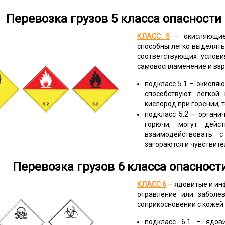
Перевозка грузов 5 класса опасност
КЛАСС 5
– окисляющие 
способны легко выделять 
соответствующих услови
самовоспламенение и взр
подкласс 5.1 – окисля
способствуют легкой
кислород при горении, 
подкласс 5.2 – органи
горючи, могут дейс
взаимодействовать 
загораются и чувствите
Перевозка грузов 6 класса опасност
КЛАСС 6
– ядовитые и ин
отравление или заболе
соприкосновении с кожей 
подкласс 6.1 – ядов