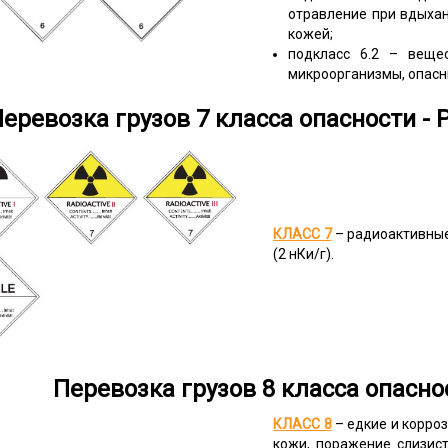
отравление при вдыхан
кожей;
подкласс 6.2 – веще
микроорганизмы, опасн
еревозка грузов 7 класса опасности 
КЛАСС 7
– радиоактивные
(2 нКи/г).
Перевозка грузов 8 класса опасно
КЛАСС 8
– едкие и корро
кожи, поражение слизист