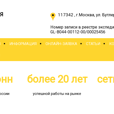
Я
117342
,
г.Москва
,
ул. Бутле
Номер записи в реестре экспеди
GL-B044-00112-00/00025456
Ы
ИНФОРМАЦИЯ
ОНЛАЙН-ЗАЯВКА
СТАТЬИ
К
Ы
онн
более 20 лет
сет
оссии
успешной работы на рынке