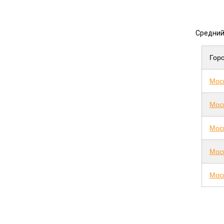
Средний
Горо
Мос
Мос
Мос
Моск
Мос