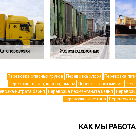
Автоперевозки
Железнодорожные
Перевозка опасных грузов
Перевозка хлора
Перевозка лит
Перевозка лаков, красок, эмали
Перевозка алюминия
Пере
евозка нитрата бария
Перевозка перменганата калия
Перевозк
Перевозка никотина
Перевозка н
КАК МЫ РАБОТ