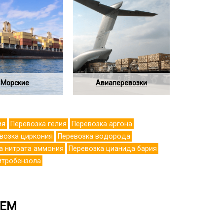
Морские
Авиаперевозки
ия
Перевозка гелия
Перевозка аргона
возка циркония
Перевозка водорода
а нитрата аммония
Перевозка цианида бария
итробензола
АЕМ