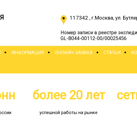
Я
117342
,
г.Москва
,
ул. Бутле
Номер записи в реестре экспеди
GL-B044-00112-00/00025456
Ы
ИНФОРМАЦИЯ
ОНЛАЙН-ЗАЯВКА
СТАТЬИ
К
Ы
онн
более 20 лет
сет
оссии
успешной работы на рынке