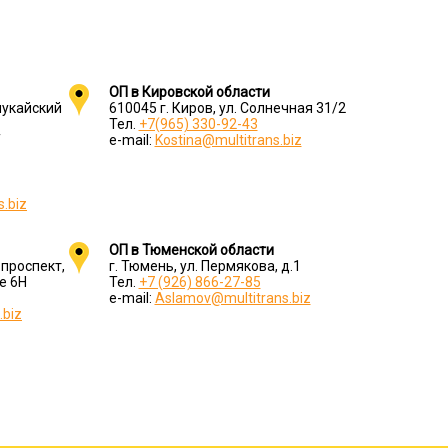
ОП в Кировской области
мукайский
610045 г. Киров, ул. Солнечная 31/2
Тел.
+7(965) 330-92-43
Т
e-mail:
Kostina@multitrans.biz
.biz
ОП в Тюменской области
 проспект,
г. Тюмень, ул. Пермякова, д.1
е 6Н
Тел.
+7 (926) 866-27-85
e-mail:
Aslamov@multitrans.biz
.biz