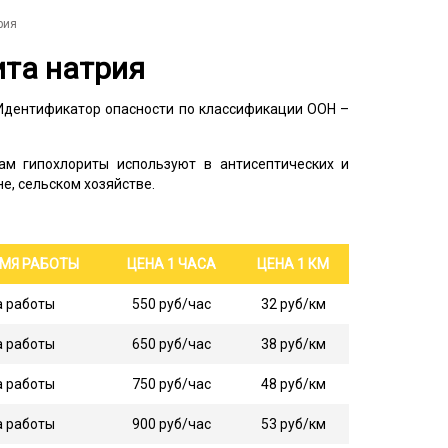
рия
ита натрия
 Идентификатор опасности по классификации ООН –
ам гипохлориты используют в антисептических и
, сельском хозяйстве.
ЕМЯ РАБОТЫ
ЦЕНА 1 ЧАСА
ЦЕНА 1 КМ
а работы
550 руб/час
32 руб/км
а работы
650 руб/час
38 руб/км
а работы
750 руб/час
48 руб/км
а работы
900 руб/час
53 руб/км