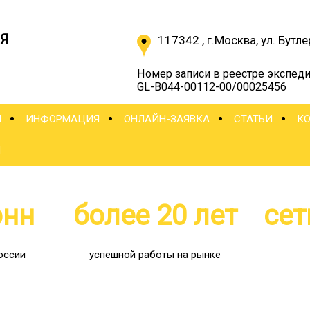
Я
117342
,
г.Москва
,
ул. Бутле
Номер записи в реестре экспеди
GL-B044-00112-00/00025456
Ы
ИНФОРМАЦИЯ
ОНЛАЙН-ЗАЯВКА
СТАТЬИ
К
Ы
онн
более 20 лет
сет
оссии
успешной работы на рынке