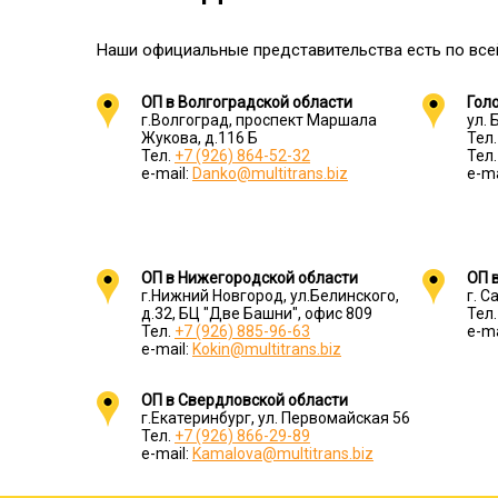
Наши официальные представительства есть по все
ОП в Волгоградской области
Гол
г.Волгоград, проспект Маршала
ул. 
Жукова, д.116 Б
Тел
Тел.
+7 (926) 864-52-32
Тел
e-mail:
Danko@multitrans.biz
e-ma
ОП в Нижегородской области
ОП 
г.Нижний Новгород, ул.Белинского,
г. С
д.32, БЦ "Две Башни", офис 809
Тел
Тел.
+7 (926) 885-96-63
e-ma
e-mail:
Kokin@multitrans.biz
ОП в Свердловской области
г.Екатеринбург, ул. Первомайская 56
Тел.
+7 (926) 866-29-89
e-mail:
Kamalova@multitrans.biz