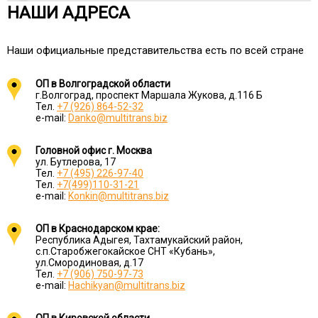
НАШИ АДРЕСА
Наши официальные представительства есть по всей стране
ОП в Волгоградской области
г.Волгоград, проспект Маршала Жукова, д.116 Б
Тел.
+7 (926) 864-52-32
e-mail:
Danko@multitrans.biz
Головной офис г. Москва
ул. Бутлерова, 17
Тел.
+7 (495) 226-97-40
Тел.
+7(499)110-31-21
e-mail:
Konkin@multitrans.biz
ОП в Краснодарском крае:
Республика Адыгея, Тахтамукайский район,
с.п.Старобжегокайское СНТ «Кубань»,
ул.Смородиновая, д.17
Тел.
+7 (906) 750-97-73
e-mail:
Hachikyan@multitrans.biz