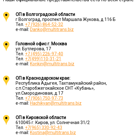
ОП в Волгоградской области
г.Волгоград, проспект Маршала Жукова, д.116 Б
Тел.
+7 (926) 864-52-32
e-mail:
Danko@multitrans.biz
Головной офис г. Москва
ул. Бутлерова, 17
Тел.
+7 (495) 226-97-40
Тел.
+7(499)110-31-21
e-mail:
Konkin@multitrans.biz
ОП в Краснодарском крае:
Республика Адыгея, Тахтамукайский район,
с.п.Старобжегокайское СНТ «Кубань»,
ул.Смородиновая, д.17
Тел.
+7 (906) 750-97-73
e-mail:
Hachikyan@multitrans.biz
ОП в Кировской области
610045 г. Киров, ул. Солнечная 31/2
Тел.
+7(965) 330-92-43
e-mail:
Kostina@multitrans.biz