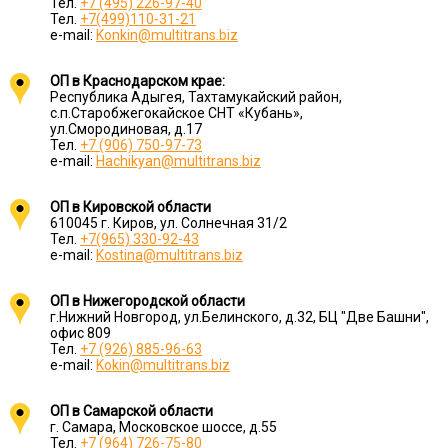
Тел.
+7 (495) 226-97-40
Тел.
+7(499)110-31-21
e-mail:
Konkin@multitrans.biz
ОП в Краснодарском крае:
Республика Адыгея, Тахтамукайский район,
с.п.Старобжегокайское СНТ «Кубань»,
ул.Смородиновая, д.17
Тел.
+7 (906) 750-97-73
e-mail:
Hachikyan@multitrans.biz
ОП в Кировской области
610045 г. Киров, ул. Солнечная 31/2
Тел.
+7(965) 330-92-43
e-mail:
Kostina@multitrans.biz
ОП в Нижегородской области
г.Нижний Новгород, ул.Белинского, д.32, БЦ "Две Башни",
офис 809
Тел.
+7 (926) 885-96-63
e-mail:
Kokin@multitrans.biz
ОП в Самарской области
г. Самара, Московское шоссе, д.55
Тел.
+7 (964) 726-75-80