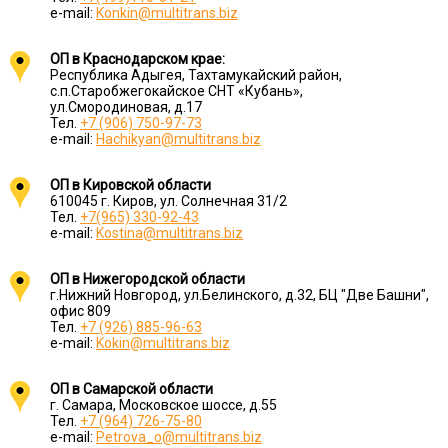
e-mail:
Konkin@multitrans.biz
ОП в Краснодарском крае:
Республика Адыгея, Тахтамукайский район,
с.п.Старобжегокайское СНТ «Кубань»,
ул.Смородиновая, д.17
Тел.
+7 (906) 750-97-73
e-mail:
Hachikyan@multitrans.biz
ОП в Кировской области
610045 г. Киров, ул. Солнечная 31/2
Тел.
+7(965) 330-92-43
e-mail:
Kostina@multitrans.biz
ОП в Нижегородской области
г.Нижний Новгород, ул.Белинского, д.32, БЦ "Две Башни",
офис 809
Тел.
+7 (926) 885-96-63
e-mail:
Kokin@multitrans.biz
ОП в Самарской области
г. Самара, Московское шоссе, д.55
Тел.
+7 (964) 726-75-80
e-mail:
Petrova_o@multitrans.biz