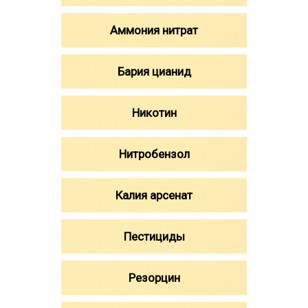
Аммония нитрат
Бария цианид
Никотин
Нитробензол
Калия арсенат
Пестициды
Резорцин