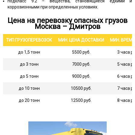
подкласс 9.2 – вещества, становящиеся едкими и
коррозионными при определенных условиях.
Цена на перевозку опасных грузов
Москва – Дмитров
ТИП ГРУЗОПЕРЕВОЗОК
МИН. ЦЕНА ДОСТАВКИ
МИН. ВРЕМ
до 1,5 тонн
5500 руб.
3 часа р
до 3 тонн
7000 руб.
5 часа р
до 5 тонн
9000 руб.
6 часа р
до 10 тонн
10500 руб.
7 часа р
до 20 тонн
12500 руб.
8 часа р