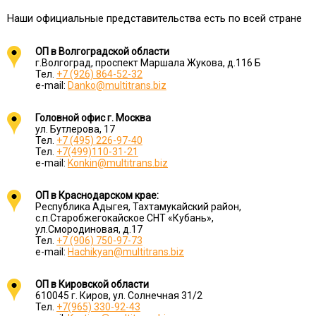
Наши официальные представительства есть по всей стране
ОП в Волгоградской области
г.Волгоград, проспект Маршала Жукова, д.116 Б
Тел.
+7 (926) 864-52-32
e-mail:
Danko@multitrans.biz
Головной офис г. Москва
ул. Бутлерова, 17
Тел.
+7 (495) 226-97-40
Тел.
+7(499)110-31-21
e-mail:
Konkin@multitrans.biz
ОП в Краснодарском крае:
Республика Адыгея, Тахтамукайский район,
с.п.Старобжегокайское СНТ «Кубань»,
ул.Смородиновая, д.17
Тел.
+7 (906) 750-97-73
e-mail:
Hachikyan@multitrans.biz
ОП в Кировской области
610045 г. Киров, ул. Солнечная 31/2
Тел.
+7(965) 330-92-43