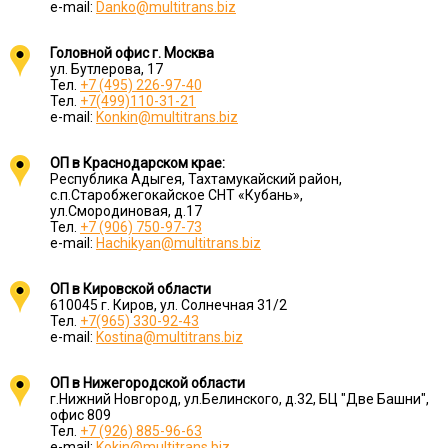
e-mail:
Danko@multitrans.biz
Головной офис г. Москва
ул. Бутлерова, 17
Тел.
+7 (495) 226-97-40
Тел.
+7(499)110-31-21
e-mail:
Konkin@multitrans.biz
ОП в Краснодарском крае:
Республика Адыгея, Тахтамукайский район,
с.п.Старобжегокайское СНТ «Кубань»,
ул.Смородиновая, д.17
Тел.
+7 (906) 750-97-73
e-mail:
Hachikyan@multitrans.biz
ОП в Кировской области
610045 г. Киров, ул. Солнечная 31/2
Тел.
+7(965) 330-92-43
e-mail:
Kostina@multitrans.biz
ОП в Нижегородской области
г.Нижний Новгород, ул.Белинского, д.32, БЦ "Две Башни",
офис 809
Тел.
+7 (926) 885-96-63
e-mail:
Kokin@multitrans.biz