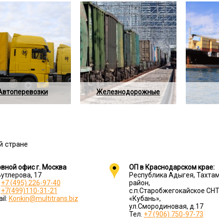
Автоперевозки
Железнодорожные
й стране
овной офис г. Москва
ОП в Краснодарском крае:
Бутлерова, 17
Республика Адыгея, Тахта
.
+7 (495) 226-97-40
район,
.
+7(499)110-31-21
с.п.Старобжегокайское СН
il:
Konkin@multitrans.biz
«Кубань»,
ул.Смородиновая, д.17
Тел.
+7 (906) 750-97-73