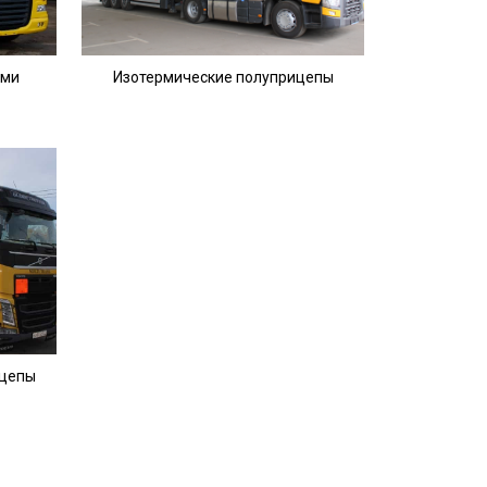
ыми
Изотермические полуприцепы
ицепы