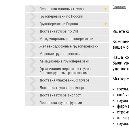
Главная
Перевозка опасных грузов
Грузоперевозки по России
Грузоперевозки Европа
Ищете к
Доставка грузов по СНГ
Международные автоперевозки
Компани
Железнодорожные грузоперевозки
вашем б
Морские грузоперевозки
Наша ко
Авиационные грузоперевозки
были ув
удовлет
Организация перевозок грузов
большегрузным транспортом
Мы пере
Доставка упакованных грузов
Доставка грузов на импорт
грузы,
любые
Доставка грузов экспорт
грузы
Перевозка грузов фурами
фарма
строи
элект
грузы