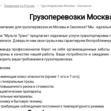
Перевозки по России
Грузоперевозки Москва - Смоленск
Грузоперевозки Москв
омпанию для грузоперевозок из Москвы в Смоленск? Мы - идеальн
я "Мульти Транс" предлагает надежные услуги транспортировки 
изнесе. Доверьте нам свои грузы и мы гарантируем беспроблемную
манда профессионалов берет на себя организационные заботы.
ерены в качестве нашей работы. Ваши потребности и ожидания 
ворить ваши требования в грузоперевозках.
возим:
 имеющие класс опасности (кроме 1-ого и 7-ого);
 генеральные грузы;
 повышенного риска и стоимости;
цевтические препараты;
тельные материалы;
ронику и бытовую технику;
, требующие соблюдения постоянного температурного режима.