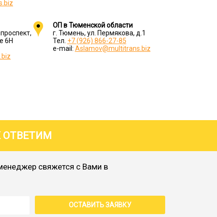
.biz
ОП в Тюменской области
 проспект,
г. Тюмень, ул. Пермякова, д.1
е 6Н
Тел.
+7 (926) 866-27-85
e-mail:
Aslamov@multitrans.biz
.biz
Х ОТВЕТИМ
менеджер свяжется с Вами в