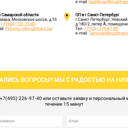
e-mail:
Hachikyan@multitrans
в Самарской области
ОП в г.Санкт-Петербург
амара, Московское шоссе, д.55
г.Санкт-Петербург, Невский
.
+7 (964) 726-75-80
д.180/2, литер А, помещени
il:
Petrova_o@multitrans.biz
Тел.
+7(926) 379-87-80
e-mail:
Tamoyan@multitrans
ТАЛИСЬ ВОПРОСЫ? МЫ С РАДОСТЬЮ НА НИ
+7(495) 226-97-40
или оставьте заявку и персональный 
течение 15 минут