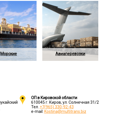
Морские
Авиаперевозки
ОП в Кировской области
мукайский
610045 г. Киров, ул. Солнечная 31/2
Тел.
+7(965) 330-92-43
Т
e-mail:
Kostina@multitrans.biz