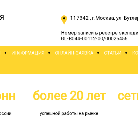
Я
117342
,
г.Москва
,
ул. Бутле
Номер записи в реестре экспеди
GL-B044-00112-00/00025456
Ы
ИНФОРМАЦИЯ
ОНЛАЙН-ЗАЯВКА
СТАТЬИ
К
Ы
онн
более 20 лет
сет
оссии
успешной работы на рынке