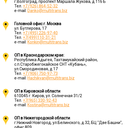
г.Волгоград, проспект Маршала Жукова, д.116 Б
Тел.
+7 (926) 864-52-32
e-mail:
Danko@multitrans.biz
Головной офис г. Москва
ул. Бутлерова, 17
Тел.
+7 (495) 226-97-40
Тел.
+7(499)110-31-21
e-mail:
Konkin@multitrans.biz
ОП в Краснодарском крае:
Республика Адыгея, Тахтамукайский район,
с.п.Старобжегокайское СНТ «Кубань»,
ул.Смородиновая, д.17
Тел.
+7 (906) 750-97-73
e-mail:
Hachikyan@multitrans.biz
ОП в Кировской области
610045 г. Киров, ул. Солнечная 31/2
Тел.
+7(965) 330-92-43
e-mail:
Kostina@multitrans.biz
ОП в Нижегородской области
г.Нижний Новгород, ул.Белинского, д.32, БЦ "Две Башни",
офис 809