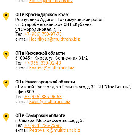
e-mail:
Konkin@multitrans.biz
ОП в Краснодарском крае:
Республика Адыгея, Тахтамукайский район,
с.п.Старобжегокайское СНТ «Кубань»,
ул.Смородиновая, д.17
Тел.
+7 (906) 750-97-73
e-mail:
Hachikyan@multitrans.biz
ОП в Кировской области
610045 г. Киров, ул. Солнечная 31/2
Тел.
+7(965) 330-92-43
e-mail:
Kostina@multitrans.biz
ОП в Нижегородской области
г.Нижний Новгород, ул.Белинского, д.32, БЦ "Две Башни",
офис 809
Тел.
+7 (926) 885-96-63
e-mail:
Kokin@multitrans.biz
ОП в Самарской области
г. Самара, Московское шоссе, д.55
Тел.
+7 (964) 726-75-80
e-mail:
Petrova_o@multitrans.biz