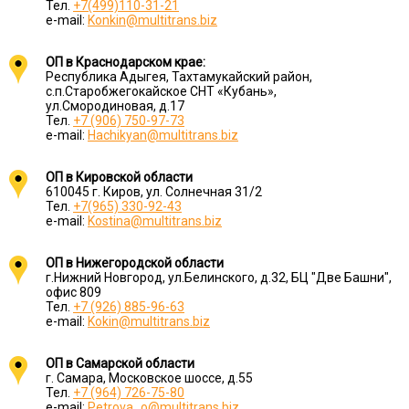
Тел.
+7(499)110-31-21
e-mail:
Konkin@multitrans.biz
ОП в Краснодарском крае:
Республика Адыгея, Тахтамукайский район,
с.п.Старобжегокайское СНТ «Кубань»,
ул.Смородиновая, д.17
Тел.
+7 (906) 750-97-73
e-mail:
Hachikyan@multitrans.biz
ОП в Кировской области
610045 г. Киров, ул. Солнечная 31/2
Тел.
+7(965) 330-92-43
e-mail:
Kostina@multitrans.biz
ОП в Нижегородской области
г.Нижний Новгород, ул.Белинского, д.32, БЦ "Две Башни",
офис 809
Тел.
+7 (926) 885-96-63
e-mail:
Kokin@multitrans.biz
ОП в Самарской области
г. Самара, Московское шоссе, д.55
Тел.
+7 (964) 726-75-80
e-mail:
Petrova_o@multitrans.biz