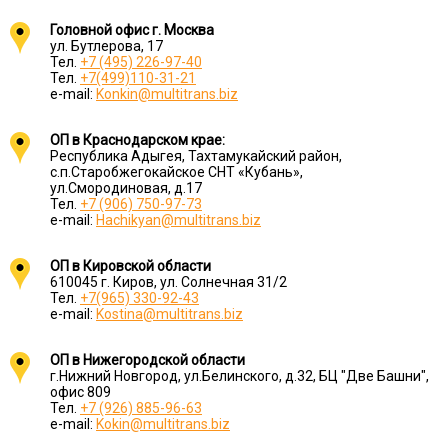
Головной офис г. Москва
ул. Бутлерова, 17
Тел.
+7 (495) 226-97-40
Тел.
+7(499)110-31-21
e-mail:
Konkin@multitrans.biz
ОП в Краснодарском крае:
Республика Адыгея, Тахтамукайский район,
с.п.Старобжегокайское СНТ «Кубань»,
ул.Смородиновая, д.17
Тел.
+7 (906) 750-97-73
e-mail:
Hachikyan@multitrans.biz
ОП в Кировской области
610045 г. Киров, ул. Солнечная 31/2
Тел.
+7(965) 330-92-43
e-mail:
Kostina@multitrans.biz
ОП в Нижегородской области
г.Нижний Новгород, ул.Белинского, д.32, БЦ "Две Башни",
офис 809
Тел.
+7 (926) 885-96-63
e-mail:
Kokin@multitrans.biz